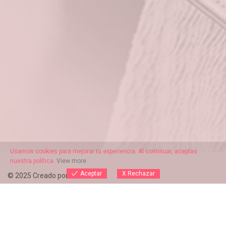
Usamos cookies para mejorar tu experiencia. Al continuar, aceptas
nuestra política.
View more
X Rechazar
Aceptar
© 2025 Creado por Marc Vitó