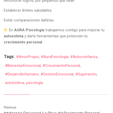
Reconocer logros, por pequeños que sean.
Establecer límites saludables.
Evitar comparaciones dañinas.
En
AURA Psicología
trabajamos contigo para mejorar tu
autoestima
y darte herramientas que potencien tu
crecimiento personal
.
Tags:
#AmorPropio
,
#AuraPsicologia
,
#Autoconfianza
,
#BienestarEmocional
,
#CrecimientoPersonal
,
#DesarrolloHumano
,
#GestiónEmocional
,
#Superación
,
autoestima
,
psicología
Previous